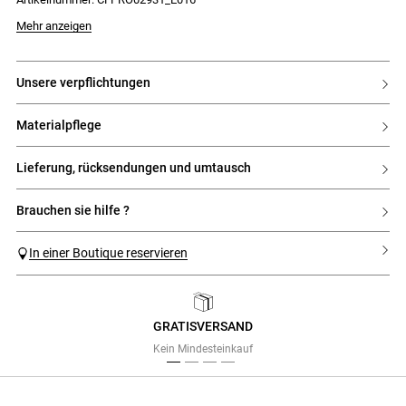
- Verdeckter Reißverschluss mit Haken am Rücken
Mehr anzeigen
unsere verpflichtungen
materialpflege
lieferung, rücksendungen und umtausch
brauchen sie hilfe ?
In einer Boutique reservieren
GRATISVERSAND
Previous
Next
Kein Mindesteinkauf