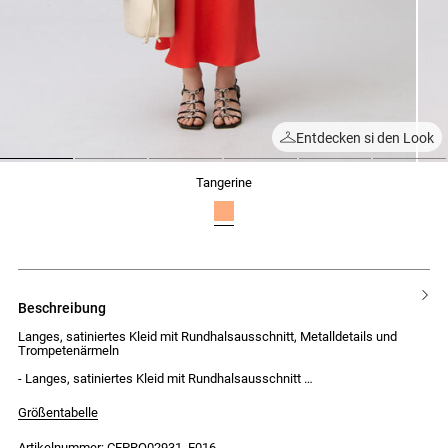
Entdecken si den Look
1
2
3
4
5
6
tangerine
beschreibung
Langes, satiniertes Kleid mit Rundhalsausschnitt, Metalldetails und
Trompetenärmeln
- Langes, satiniertes Kleid mit Rundhalsausschnitt
- Kurze Trompetenärmel
- Öffenbarer Metallring in der Mitte des Ausschnitts
Größentabelle
- Schlitz vom Ausschnitt bis zum Ring
- Fließende Passform
Artikelnummer: CFPRO02931_E016