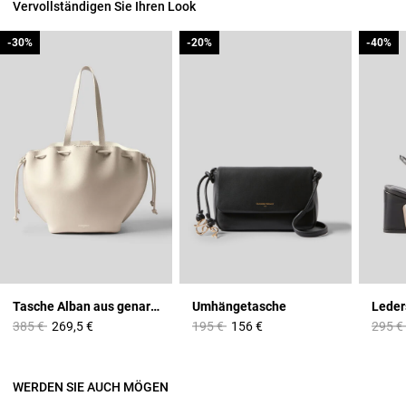
Vervollständigen Sie Ihren Look
-30%
-30%
-20%
-20%
-40%
-40%
Tasche Alban aus genarbtem Leder
Umhängetasche
Price reduced from
to
Price reduced from
to
Price 
385 €
269,5 €
195 €
156 €
295 €
WERDEN SIE AUCH MÖGEN