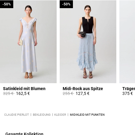
-50%
-50%
-50%
-50%
Satinkleid mit Blumen
Midi-Rock aus Spitze
Price reduced from
to
Price reduced from
to
325 €
162,5 €
255 €
127,5 €
375 €
CLAUDIE PIERLOT
BEKLEIDUNG
KLEIDER
MIDIKLEID MIT PUNKTEN
Gesamte Kollektion