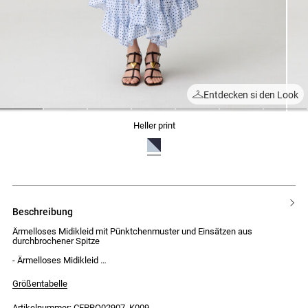
Entdecken si den Look
1
2
3
4
5
6
7
heller print
beschreibung
Ärmelloses Midikleid mit Pünktchenmuster und Einsätzen aus
durchbrochener Spitze
- Ärmelloses Midikleid
- Pünktchenmuster
- Rundhalsausschnitt
Größentabelle
- Im Rücken gekreuzte Träger
- Asymmetrischer Plisseerock
Artikelnummer: CFPRO02907_K009