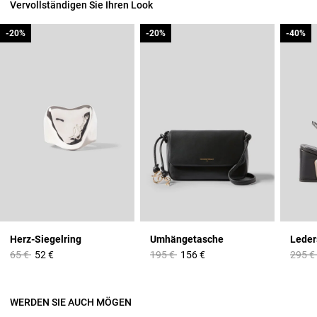
Vervollständigen Sie Ihren Look
-20%
-20%
-20%
-20%
-40%
-40%
Herz-Siegelring
Umhängetasche
Price reduced from
to
Price reduced from
to
Price 
65 €
52 €
195 €
156 €
295 €
WERDEN SIE AUCH MÖGEN