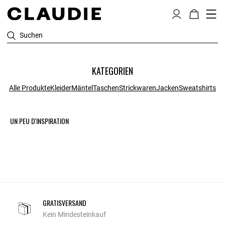
Suchen
KATEGORIEN
Alle Produkte
Kleider
Mäntel
Taschen
Strickwaren
Jacken
Sweatshirts
UN PEU D'INSPIRATION
GRATISVERSAND
Kein Mindesteinkauf