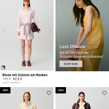
Bluse mit Volants am Rücken
Price reduced from
to
185 €
92,5 €
3,1 out of 5 Customer Rating
LAST CHANCE
-30%
-30%
-50%
-50%