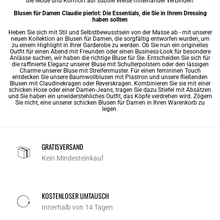
die Mode und Komfort auf subtile Weise miteinander verbinden.
Blusen für Damen Claudie pierlot: Die Essentials, die Sie in Ihrem Dressing
haben sollten
Heben Sie sich mit Stil und Selbstbewusstsein von der Masse ab - mit unserer
neuen Kollektion an Blusen für Damen, die sorgfältig entworfen wurden, um
zu einem Highlight in Ihrer Garderobe zu werden. Ob Sie nun ein originelles
Outfit für einen Abend mit Freunden oder einen Business-Look für besondere
Anlässe suchen, wir haben die richtige Bluse für Sie. Entscheiden Sie sich für
die raffinierte Eleganz unserer Bluse mit Schulterpolstern oder den lässigen
Charme unserer Bluse mit Streifenmuster. Für einen femininen Touch
entdecken Sie unsere Baumwollblusen mit Plastron und unsere fließenden
Blusen mit Claudinekragen oder Reverskragen. Kombinieren Sie sie mit einer
schicken Hose oder einer Damen-Jeans, tragen Sie dazu Stiefel mit Absätzen
und Sie haben ein unwiderstehliches Outfit, das Köpfe verdrehen wird. Zögern
Sie nicht, eine unserer schicken Blusen für Damen in Ihren Warenkorb zu
legen.
GRATISVERSAND
Kein Mindesteinkauf
KOSTENLOSER UMTAUSCH
Innerhalb von 14 Tagen