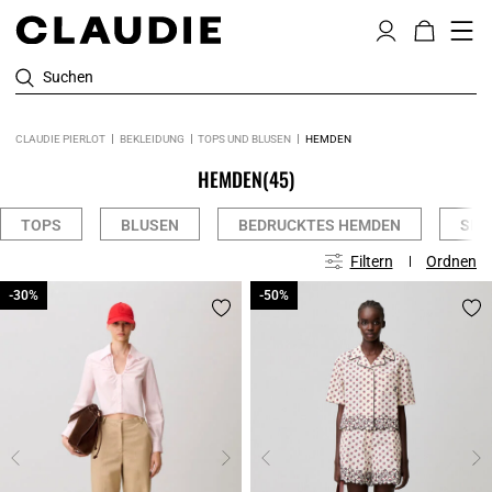
Suchen
CLAUDIE PIERLOT
BEKLEIDUNG
TOPS UND BLUSEN
HEMDEN
HEMDEN
(45)
TOPS
BLUSEN
BEDRUCKTES HEMDEN
SEI
Filtern
Ordnen
-30%
-30%
-50%
-50%