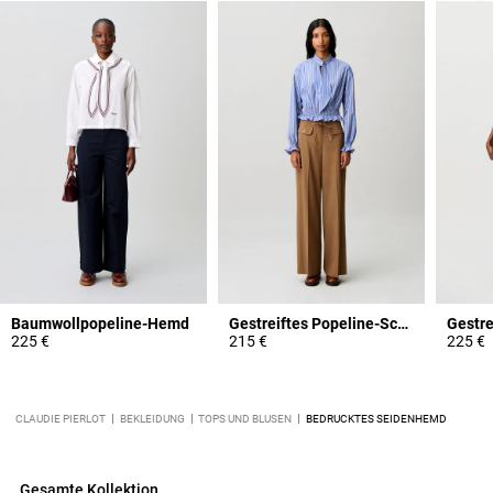
Baumwollpopeline-Hemd
Gestreiftes Popeline-Schluppentop
225 €
215 €
225 €
CLAUDIE PIERLOT
BEKLEIDUNG
TOPS UND BLUSEN
BEDRUCKTES SEIDENHEMD
Gesamte Kollektion