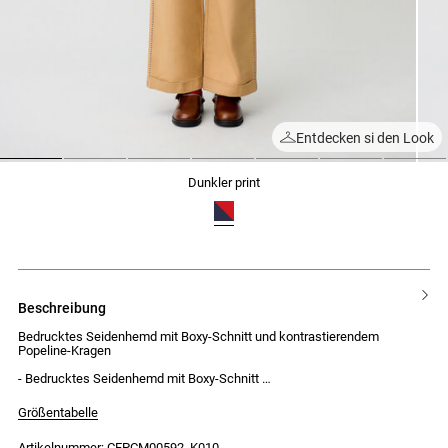
Entdecken si den Look
1
2
3
4
5
6
7
dunkler print
beschreibung
Bedrucktes Seidenhemd mit Boxy-Schnitt und kontrastierendem
Popeline-Kragen
- Bedrucktes Seidenhemd mit Boxy-Schnitt
- Kontrastierender Popeline-Kragen mit 2 Schmuckknöpfen in Gold und
Silber
Größentabelle
- Verdeckte Knopfleiste mit 7 Knöpfen
- Ärmelschlitz mit 2 Knöpfen an den Manschetten
Artikelnummer: CFPCM00592_K010