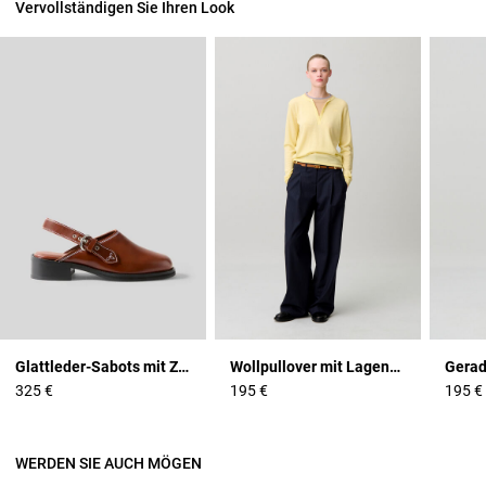
Vervollständigen Sie Ihren Look
Glattleder-Sabots mit Ziernähten
Wollpullover mit Lagenkragen
Gerad
325 €
195 €
195 €
WERDEN SIE AUCH MÖGEN