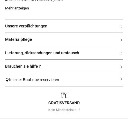
- Flache Falte am Rücken
Das Model ist 177 cm groß und trägt Größe 34
Mehr anzeigen
unsere verpflichtungen
materialpflege
lieferung, rücksendungen und umtausch
brauchen sie hilfe ?
In einer Boutique reservieren
GRATISVERSAND
Previous
Next
Kein Mindesteinkauf