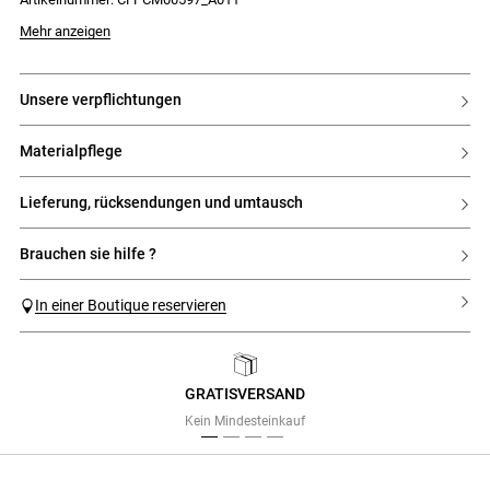
- Schmuckknöpfe an der Knopfleiste
- 1 Schmuckknopf an jeder Manschette
Das Model ist 177 cm groß und trägt Größe 34
Mehr anzeigen
unsere verpflichtungen
materialpflege
lieferung, rücksendungen und umtausch
brauchen sie hilfe ?
In einer Boutique reservieren
GRATISVERSAND
Previous
Next
Kein Mindesteinkauf