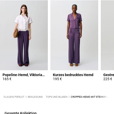
Popeline-Hemd, Viktorian-Kragen
Kurzes bedrucktes Hemd
Gestre
165 €
195 €
225 €
CLAUDIE PIERLOT
BEKLEIDUNG
TOPS UND BLUSEN
CROPPED-HEMD MIT STEHKRAGEN
Gesamte Kollektion