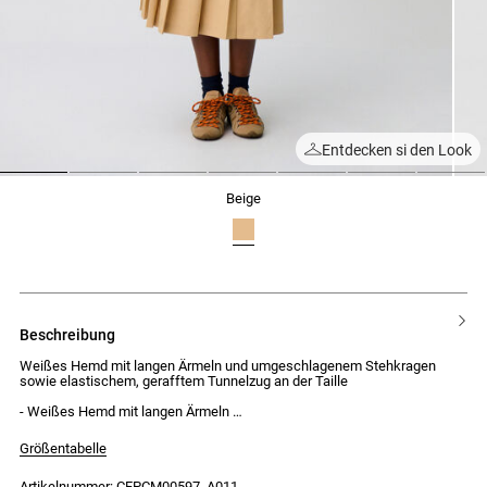
Entdecken si den Look
1
2
3
4
5
6
7
beige
beschreibung
Weißes Hemd mit langen Ärmeln und umgeschlagenem Stehkragen
sowie elastischem, gerafftem Tunnelzug an der Taille
- Weißes Hemd mit langen Ärmeln
- Umgeschlagener Stehkragen
- Weite Passform
Größentabelle
- Tunnelzug mit Gummizug an der Taille
- Geraffte Optik
Artikelnummer: CFPCM00597_A011