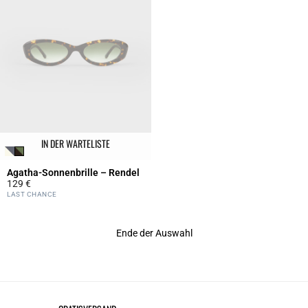
IN DER WARTELISTE
Agatha-Sonnenbrille – Rendel
129 €
3,1 out of 5 Customer Rating
LAST CHANCE
Ende der Auswahl