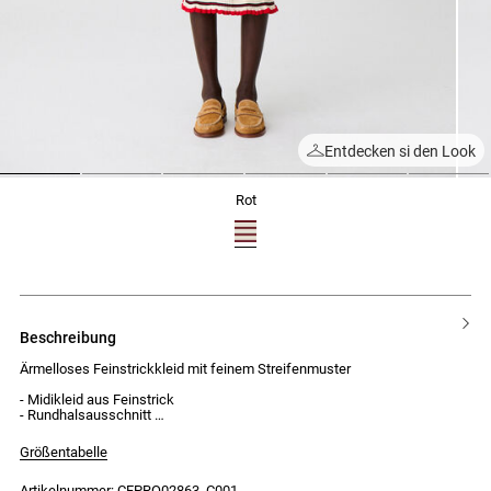
Entdecken si den Look
1
2
3
4
5
6
rot
beschreibung
Ärmelloses Feinstrickkleid mit feinem Streifenmuster
- Midikleid aus Feinstrick
- Rundhalsausschnitt
- Feinrippstrick
- Feines Streifenmuster
Größentabelle
- Kontrastierende Volants an den Armausschnitten und am Saum
- Figurbetonte Passform
Artikelnummer: CFPRO02863_C001