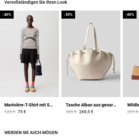
Vervollständigen Sie Ihren Look
-40%
-40%
-30%
-30%
-40%
-40%
Marinière-T-Shirt mit Spitze
Tasche Alban aus genarbtem Leder
Price reduced from
to
Price reduced from
to
Price 
125 €
75 €
385 €
269,5 €
295 €
WERDEN SIE AUCH MÖGEN