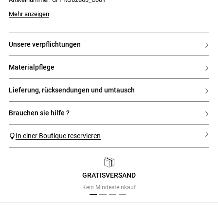
- Kontrastierende Claudie-Stickerei auf der Brust
Mehr anzeigen
unsere verpflichtungen
materialpflege
lieferung, rücksendungen und umtausch
brauchen sie hilfe ?
In einer Boutique reservieren
GRATISVERSAND
Previous
Next
Kein Mindesteinkauf