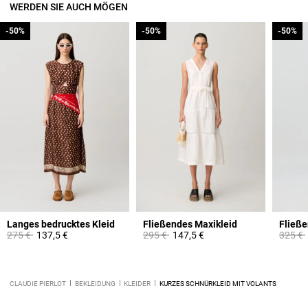
WERDEN SIE AUCH MÖGEN
-50%
-50%
-50%
-50%
-50%
-50%
Langes bedrucktes Kleid
Fließendes Maxikleid
Fließe
Price reduced from
to
Price reduced from
to
Price 
275 €
137,5 €
295 €
147,5 €
325 €
CLAUDIE PIERLOT
BEKLEIDUNG
KLEIDER
KURZES SCHNÜRKLEID MIT VOLANTS