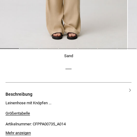
1
2
3
4
5
6
7
sand
beschreibung
Leinenhose mit Knöpfen
Größentabelle
Artikelnummer: CFPPA00735_A014
Mehr anzeigen