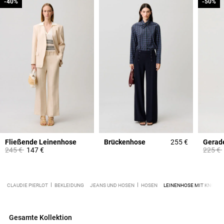
-40%
-40%
-50%
-50%
Fließende Leinenhose
Brückenhose
255 €
Gerad
Price reduced from
to
Price 
245 €
147 €
225 €
CLAUDIE PIERLOT
BEKLEIDUNG
JEANS UND HOSEN
HOSEN
LEINENHOSE MIT KNÖPF
Gesamte Kollektion