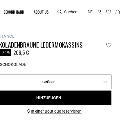
SECOND HAND
ABOUT US
Suchen
DE
CHANCE
KOLADENBRAUNE LEDERMOKASSINS
reduced from
o
206,5 €
-30%
SCHOKOLADE
GRÖSSE
HINZUFÜGEN
In einer Boutique reservieren