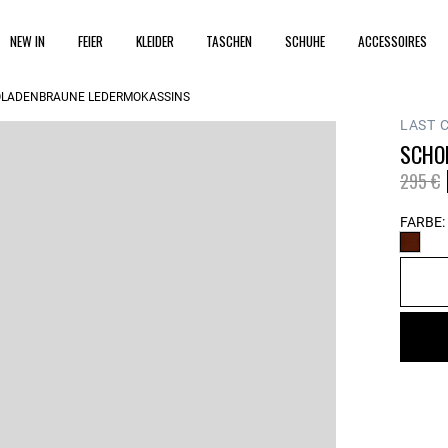
NEW IN
FEIER
KLEIDER
TASCHEN
SCHUHE
ACCESSOIRES
LADENBRAUNE LEDERMOKASSINS
LAST 
SCHO
Price 
t
295 €
FARBE: