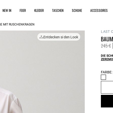
NEW IN
FEIER
KLEIDER
TASCHEN
SCHUHE
ACCESSOIRES
E MIT RÜSCHENKRAGEN
LAST 
BAUM
Entdecken si den Look
Price 
t
245 €
DIE SCH
ZEREMO
FARBE: