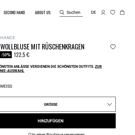
SECOND HAND
ABOUT US
Suchen
DE
CHANCE
WOLLBLUSE MIT RÜSCHENKRAGEN
reduced from
o
122,5 €
-50%
ÖNSTEN ANLÄSSE VERDIENEN DIE SCHÖNSTEN OUTFITS.
ZUR
NIE-AUSWAHL
WEISS
GRÖSSE
HINZUFÜGEN
In einer Boutique reservieren