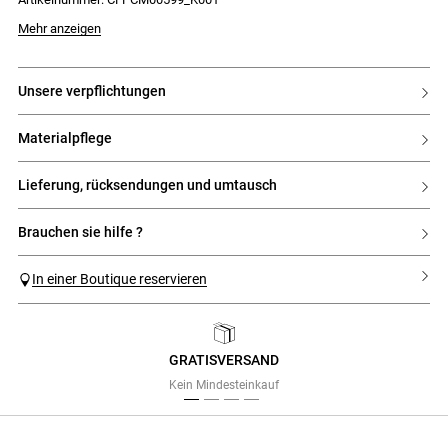
Das Model ist 177 cm groß und trägt Größe 34
Mehr anzeigen
unsere verpflichtungen
materialpflege
lieferung, rücksendungen und umtausch
brauchen sie hilfe ?
In einer Boutique reservieren
GRATISVERSAND
Previous
Next
Kein Mindesteinkauf