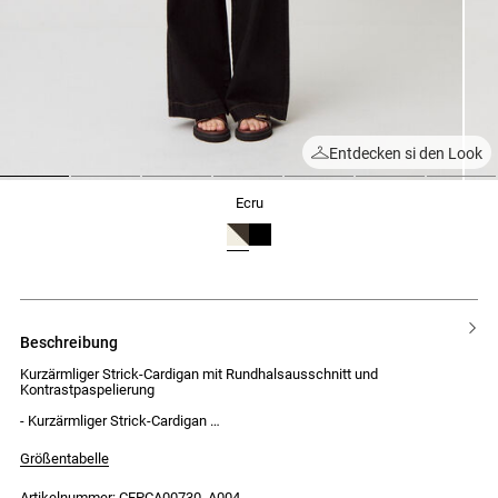
Entdecken si den Look
1
2
3
4
5
6
7
ecru
beschreibung
Kurzärmliger Strick-Cardigan mit Rundhalsausschnitt und
Kontrastpaspelierung
- Kurzärmliger Strick-Cardigan
- Rundhalsausschnitt
- Verdeckte Knopfleiste
Größentabelle
- 11 Knöpfe
- Figurbetonte, aber gerade Passform
Artikelnummer: CFPCA00730_A004