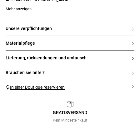
- Kontrastpaspelierung am Kragen und an der Knopfleiste
Mehr anzeigen
unsere verpflichtungen
materialpflege
lieferung, rücksendungen und umtausch
brauchen sie hilfe ?
In einer Boutique reservieren
GRATISVERSAND
Previous
Next
Kein Mindesteinkauf