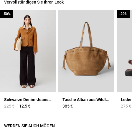
Vervollständigen Sie Ihren Look
-50%
-50%
-20%
-20%
Schwarze Denim-Jeans mit Steg
Tasche Alban aus Wildleder
Price reduced from
to
Price 
225 €
112,5 €
385 €
275 €
WERDEN SIE AUCH MÖGEN