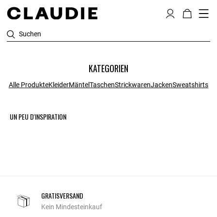
Suchen
KATEGORIEN
Alle Produkte
Kleider
Mäntel
Taschen
Strickwaren
Jacken
Sweatshirts
UN PEU D'INSPIRATION
GRATISVERSAND
Kein Mindesteinkauf