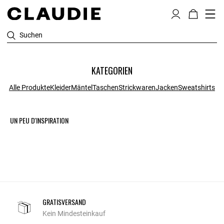
Suchen
KATEGORIEN
Alle Produkte
Kleider
Mäntel
Taschen
Strickwaren
Jacken
Sweatshirts
UN PEU D'INSPIRATION
GRATISVERSAND
Kein Mindesteinkauf