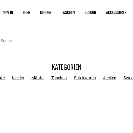
NEW IN
FEIER
KLEIDER
TASCHEN
SCHUHE
ACCESSOIRES
KATEGORIEN
kte
Kleider
Mäntel
Taschen
Strickwaren
Jacken
Swea