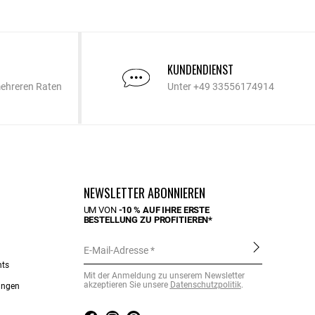
KUNDENDIENST
mehreren Raten
Unter +49 33556174914
NEWSLETTER ABONNIEREN
UM VON
-10 % AUF IHRE ERSTE
BESTELLUNG ZU PROFITIEREN*
E-Mail-Adresse
nts
Mit der Anmeldung zu unserem Newsletter
akzeptieren Sie unsere
Datenschutzpolitik
.
ungen